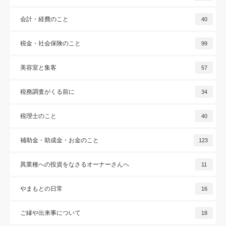
会計・経費のこと
40
税金・社会保険のこと
99
美容室と集客
57
税務調査がくる前に
34
税理士のこと
40
補助金・助成金・お金のこと
123
異業種への投資をなさるオーナーさんへ
11
やまもとの日常
16
ご縁や出来事について
18