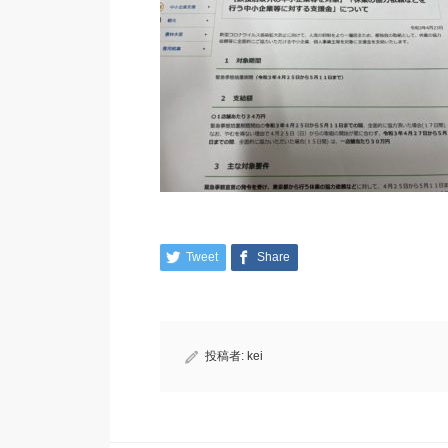
Tweet
Share
投稿者:
kei