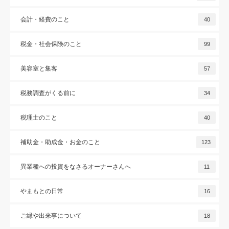
会計・経費のこと
40
税金・社会保険のこと
99
美容室と集客
57
税務調査がくる前に
34
税理士のこと
40
補助金・助成金・お金のこと
123
異業種への投資をなさるオーナーさんへ
11
やまもとの日常
16
ご縁や出来事について
18