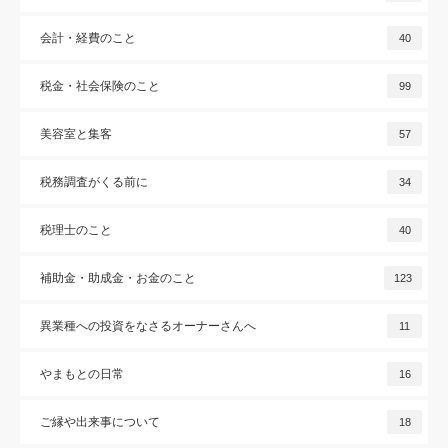
会計・経費のこと
40
税金・社会保険のこと
99
美容室と集客
57
税務調査がくる前に
34
税理士のこと
40
補助金・助成金・お金のこと
123
異業種への投資をなさるオーナーさんへ
11
やまもとの日常
16
ご縁や出来事について
18