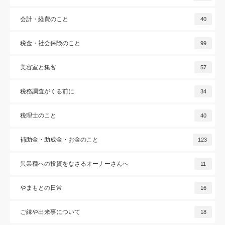
会計・経費のこと
40
税金・社会保険のこと
99
美容室と集客
57
税務調査がくる前に
34
税理士のこと
40
補助金・助成金・お金のこと
123
異業種への投資をなさるオーナーさんへ
11
やまもとの日常
16
ご縁や出来事について
18