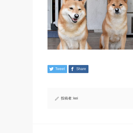
Tweet
Share
投稿者:
kei