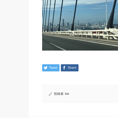
Tweet
Share
投稿者:
kei