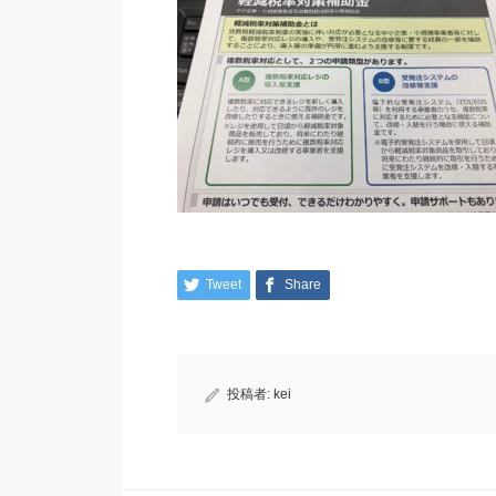
Tweet
Share
投稿者:
kei