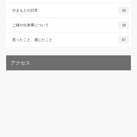
やまもとの日常
16
ご縁や出来事について
18
思ったこと、感じたこと
67
アクセス