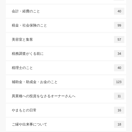
会計・経費のこと
40
税金・社会保険のこと
99
美容室と集客
57
税務調査がくる前に
34
税理士のこと
40
補助金・助成金・お金のこと
123
異業種への投資をなさるオーナーさんへ
11
やまもとの日常
16
ご縁や出来事について
18