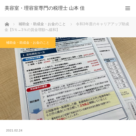
美容室・理容室専門の税理士 山本 佳
ホーム
補助金・助成金・お金のこと
令和3年度のキャリアアップ助成
金【5％→3％の賃金増額へ緩和】
補助金・助成金・お金のこと
2021.02.24