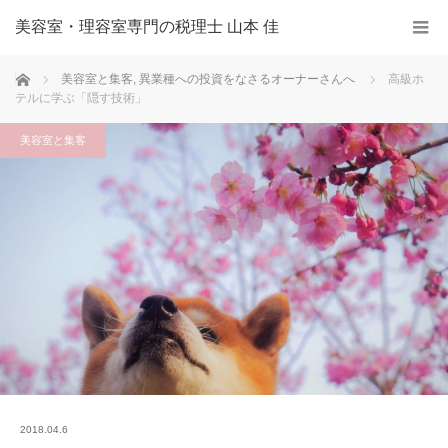
美容室・理容室専門の税理士 山本 佳
ホーム
美容室と集客
,
異業種への投資をなさるオーナーさんへ
高級ホ
テルに学ぶ「隠す技術」
美容室と集客
2018.04.6