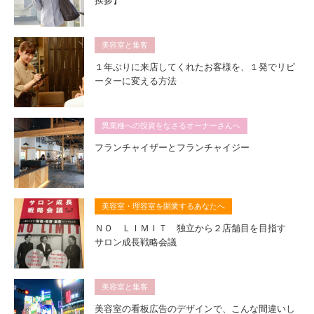
挨拶】
美容室と集客
１年ぶりに来店してくれたお客様を、１発でリピ
ーターに変える方法
異業種への投資をなさるオーナーさんへ
フランチャイザーとフランチャイジー
美容室・理容室を開業するあなたへ
ＮＯ ＬＩＭＩＴ 独立から２店舗目を目指す
サロン成長戦略会議
美容室と集客
美容室の看板広告のデザインで、こんな間違いし