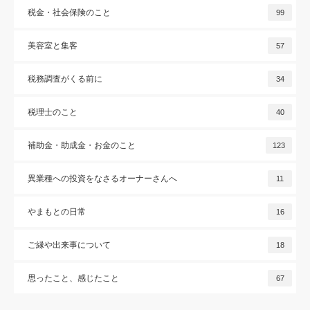
税金・社会保険のこと
99
美容室と集客
57
税務調査がくる前に
34
税理士のこと
40
補助金・助成金・お金のこと
123
異業種への投資をなさるオーナーさんへ
11
やまもとの日常
16
ご縁や出来事について
18
思ったこと、感じたこと
67