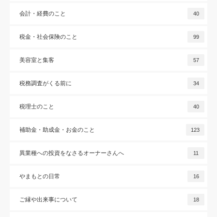
会計・経費のこと
40
税金・社会保険のこと
99
美容室と集客
57
税務調査がくる前に
34
税理士のこと
40
補助金・助成金・お金のこと
123
異業種への投資をなさるオーナーさんへ
11
やまもとの日常
16
ご縁や出来事について
18