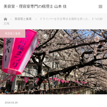
美容室・理容室専門の税理士 山本 佳
ホーム
美容室と集客
ドライバーを引き寄せる個性を持った、２つの好
立地
美容室と集客
2018.03.26