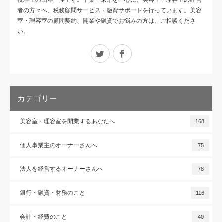
税理士の山本 佳です。千葉・東京を中心に、美容室・理容室の経営
者の方々へ、税務顧問サービス・融資サポートを行っています。美容
室・理容室の顧問契約、開業や融資でお悩みの方は、ご相談くださ
い。
Twitter
Facebook
カテゴリー
美容室・理容室を開業するあなたへ
168
個人事業主のオーナーさんへ
75
法人を経営するオーナーさんへ
78
銀行・融資・財務のこと
116
会計・経費のこと
40