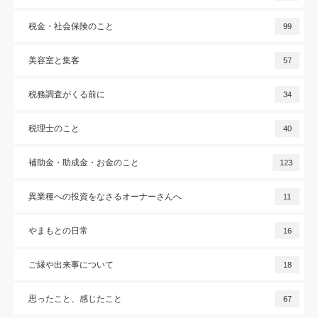
税金・社会保険のこと
99
美容室と集客
57
税務調査がくる前に
34
税理士のこと
40
補助金・助成金・お金のこと
123
異業種への投資をなさるオーナーさんへ
11
やまもとの日常
16
ご縁や出来事について
18
思ったこと、感じたこと
67