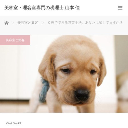
美容室・理容室専門の税理士 山本 佳
ホーム
美容室と集客
０円でできる営業手法、あなたは試してますか？
美容室と集客
2018.01.15