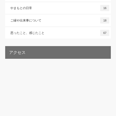
やまもとの日常
16
ご縁や出来事について
18
思ったこと、感じたこと
67
アクセス