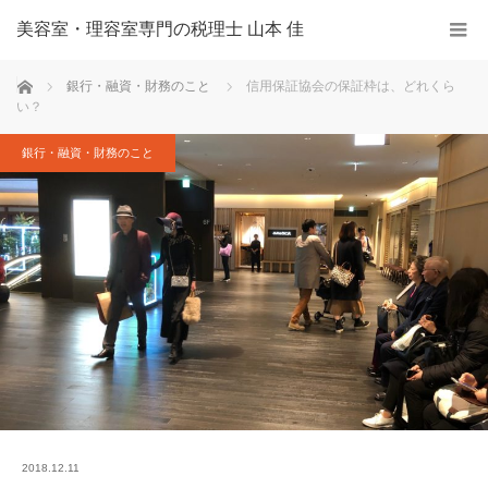
美容室・理容室専門の税理士 山本 佳
ホーム
銀行・融資・財務のこと
信用保証協会の保証枠は、どれくら
い？
銀行・融資・財務のこと
2018.12.11