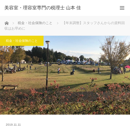
美容室・理容室専門の税理士 山本 佳
ホーム
税金・社会保険のこと
【年末調整】スタッフさんからの資料回
収はお早めに
税金・社会保険のこと
2019.11.11