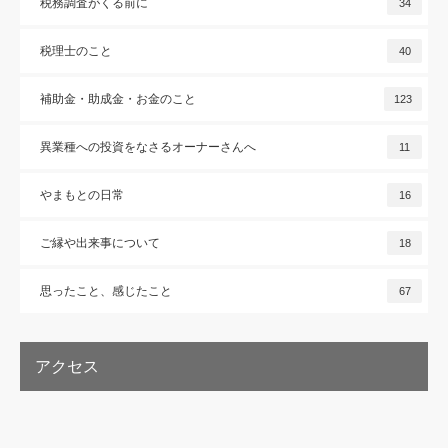
税務調査がくる前に
34
税理士のこと
40
補助金・助成金・お金のこと
123
異業種への投資をなさるオーナーさんへ
11
やまもとの日常
16
ご縁や出来事について
18
思ったこと、感じたこと
67
アクセス