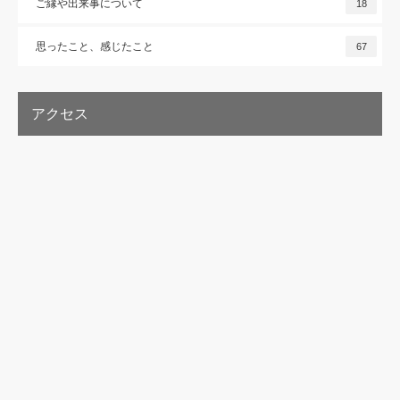
ご縁や出来事について
18
思ったこと、感じたこと
67
アクセス