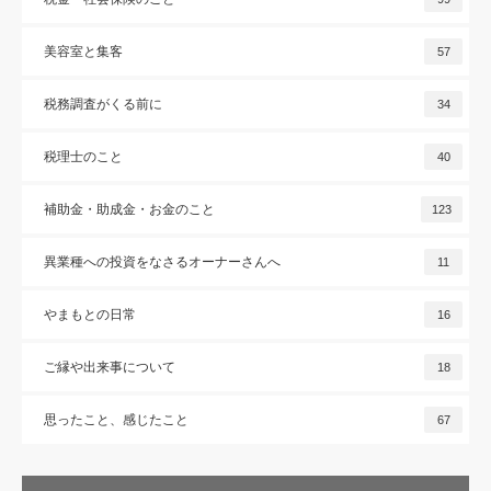
美容室と集客
57
税務調査がくる前に
34
税理士のこと
40
補助金・助成金・お金のこと
123
異業種への投資をなさるオーナーさんへ
11
やまもとの日常
16
ご縁や出来事について
18
思ったこと、感じたこと
67