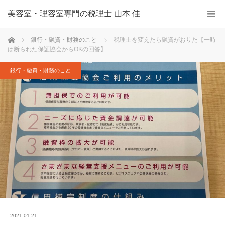
美容室・理容室専門の税理士 山本 佳
ホーム
銀行・融資・財務のこと
税理士を変えたら融資がおりた【一時
は断られた保証協会からOKの回答】
銀行・融資・財務のこと
2021.01.21