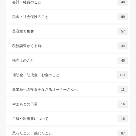
会計・経費のこと
40
税金・社会保険のこと
99
美容室と集客
57
税務調査がくる前に
34
税理士のこと
40
補助金・助成金・お金のこと
123
異業種への投資をなさるオーナーさんへ
11
やまもとの日常
16
ご縁や出来事について
18
思ったこと、感じたこと
67