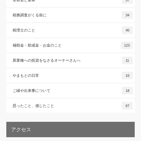
美容室と集客
57
税務調査がくる前に
34
税理士のこと
40
補助金・助成金・お金のこと
123
異業種への投資をなさるオーナーさんへ
11
やまもとの日常
16
ご縁や出来事について
18
思ったこと、感じたこと
67
アクセス