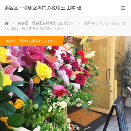
美容室・理容室専門の税理士 山本 佳
ホーム
美容室・理容室を開業するあなたへ
開業時にいただいた祝い金
やお花は、確定申告する必要がある？
美容室・理容室を開業するあなたへ