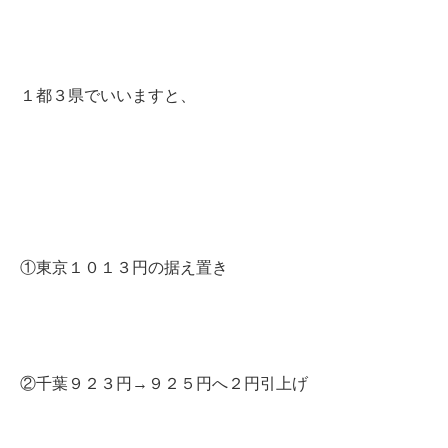
１都３県でいいますと、
①東京１０１３円の据え置き
②千葉９２３円→９２５円へ２円引上げ