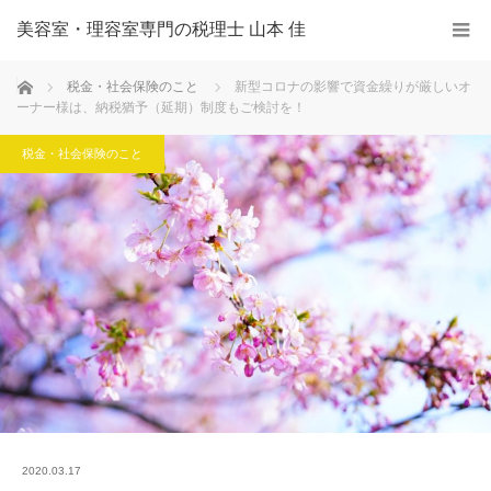
美容室・理容室専門の税理士 山本 佳
ホーム
税金・社会保険のこと
新型コロナの影響で資金繰りが厳しいオ
ーナー様は、納税猶予（延期）制度もご検討を！
税金・社会保険のこと
2020.03.17