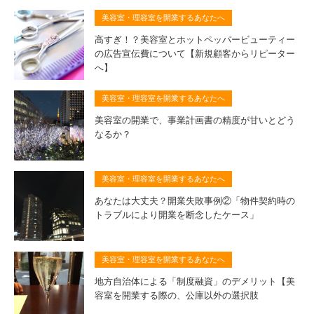
美容室・理容室を開業するあなたへ
高すぎ！？美容室とホットペッパービューティー
の広告宣伝費について【新規顧客からリピーター
へ】
美容室・理容室を開業するあなたへ
美容室の開業で、事業計画書の精度が甘いとどう
なるか？
美容室・理容室を開業するあなたへ
あなたは大丈夫？開業失敗事例②「物件契約時の
トラブルにより開業を断念したケース」
美容室・理容室を開業するあなたへ
地方自治体による「制度融資」のデメリット【美
容室を開業する際の、公庫以外の選択肢