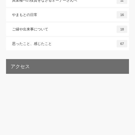
異業種への投資をなさるオーナーさんへ
11
やまもとの日常
16
ご縁や出来事について
18
思ったこと、感じたこと
67
アクセス