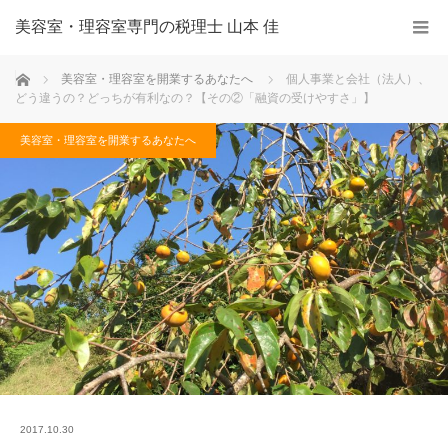
美容室・理容室専門の税理士 山本 佳
ホーム
美容室・理容室を開業するあなたへ
個人事業と会社（法人）、
どう違うの？どっちが有利なの？【その②「融資の受けやすさ」】
美容室・理容室を開業するあなたへ
2017.10.30