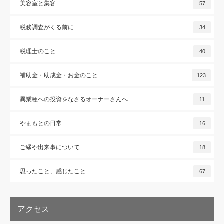
美容室と集客
57
税務調査がくる前に
34
税理士のこと
40
補助金・助成金・お金のこと
123
異業種への投資をなさるオーナーさんへ
11
やまもとの日常
16
ご縁や出来事について
18
思ったこと、感じたこと
67
アクセス